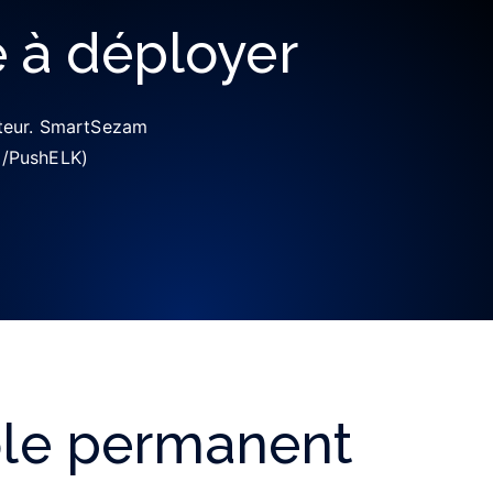
e à déployer
sateur. SmartSezam
PI/PushELK)
ôle permanent