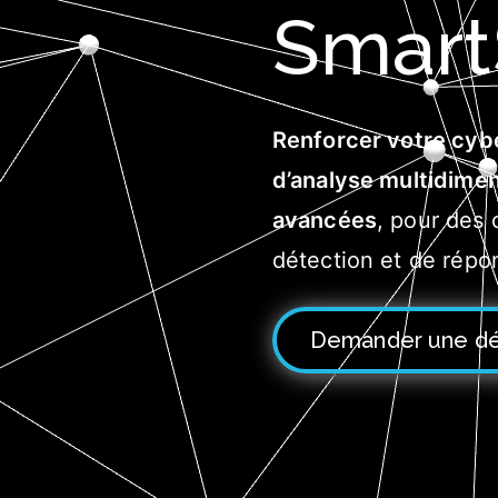
Smar
Renforcer votre cyb
d’analyse multidime
avancées
, pour des 
détection et de répo
Demander une d