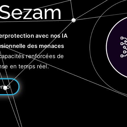
tSezam
erprotection avec nos IA
nsionnelle des menaces
capacités renforcées de
nse en temps réel.
émo