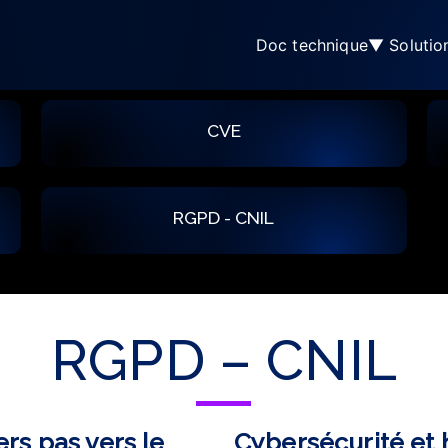
Doc technique
▼ Solutio
am
CVE
RGPD - CNIL
RGPD – CNIL
rs pas vers le
Cybersécurité et h