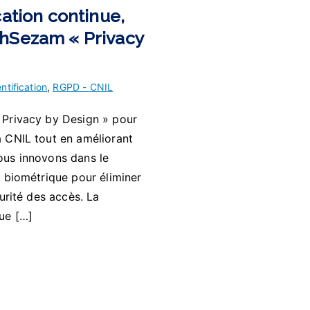
cation continue,
thSezam « Privacy
ntification
,
RGPD - CNIL
« Privacy by Design » pour
a CNIL tout en améliorant
ous innovons dans le
t biométrique pour éliminer
curité des accès. La
que […]