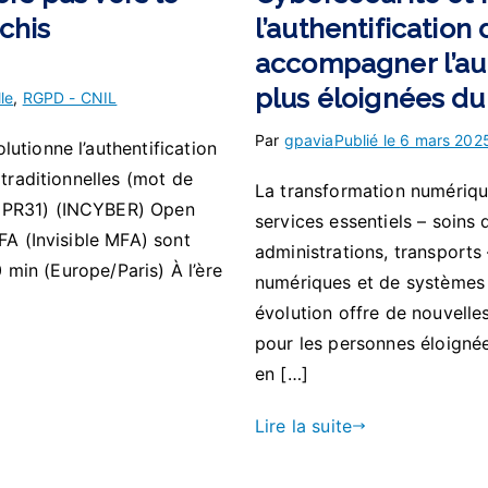
nchis
l’authentification
accompagner l’au
plus éloignées d
lle
,
RGPD - CNIL
Par
gpavia
Publié le
6 mars 202
utionne l’authentification
 traditionnelles (mot de
La transformation numériqu
(PR31) (INCYBER) Open
services essentiels – soins
FA (Invisible MFA) sont
administrations, transports
0 min (Europe/Paris) À l’ère
numériques et de systèmes d
évolution offre de nouvelle
pour les personnes éloignée
en […]
Lire la suite