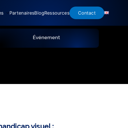
ns
Partenaires
Blog
Ressources
Contact
Événement
andicap visuel :